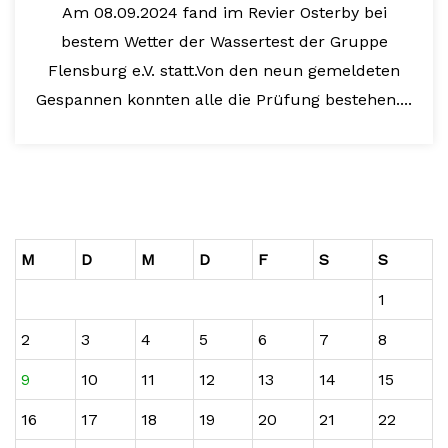
Am 08.09.2024 fand im Revier Osterby bei
bestem Wetter der Wassertest der Gruppe
Flensburg e.V. statt.Von den neun gemeldeten
Gespannen konnten alle die Prüfung bestehen....
M
D
M
D
F
S
S
1
2
3
4
5
6
7
8
9
10
11
12
13
14
15
16
17
18
19
20
21
22