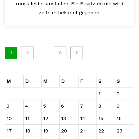
muss leider ausfallen. Ein Ersatztermin wird
zeitnah bekannt gegeben.
Seitennummerierung
1
2
…
6
der
Beiträge
M
D
M
D
F
S
S
1
2
3
4
5
6
7
8
9
10
11
12
13
14
15
16
17
18
19
20
21
22
23