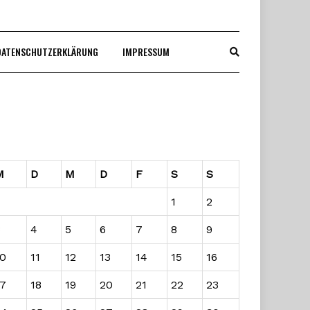
DATENSCHUTZERKLÄRUNG
IMPRESSUM
M
D
M
D
F
S
S
1
2
3
4
5
6
7
8
9
10
11
12
13
14
15
16
17
18
19
20
21
22
23