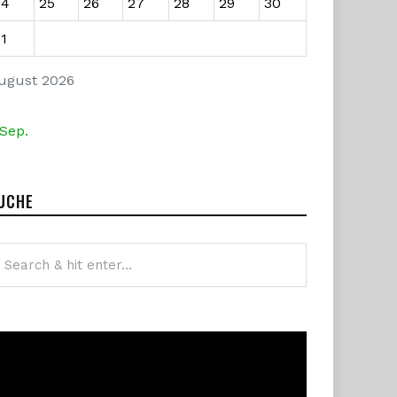
24
25
26
27
28
29
30
1
ugust 2026
 Sep.
UCHE
ideo-
layer